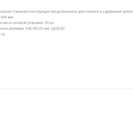
льная стальная конструкция предназначена для захвата и удержания детале
 600 мм.
ство в оптовой упаковке: 50 шт.
тные размеры: 645/45/20 мм. (Д/Ш/В)
 гр.