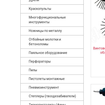
Дрели
Краскопульты
Многофункциональные
инструменты
Ножницы по металлу
Отбойные молотки и
бетоноломы
Винтове
об
Паяльное оборудование
Перфораторы
Пилы
Пистолеты монтажные
Пневмоинструмент
Степлеры (гвоздезабиватели)
Термопистолеты (фены