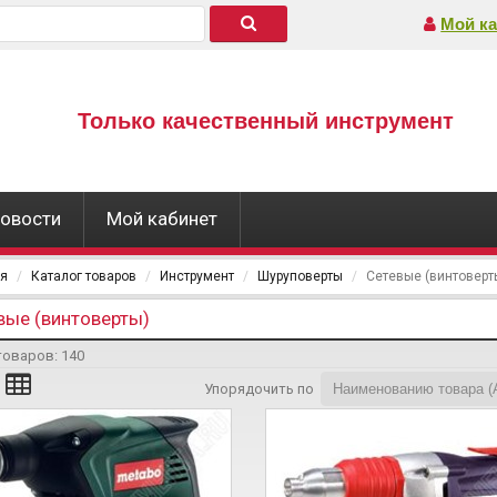
Мой ка
Только качественный инструмент
овости
Мой кабинет
ая
Каталог товаров
Инструмент
Шуруповерты
Сетевые (винтоверт
вые (винтоверты)
товаров:
140
Упорядочить по