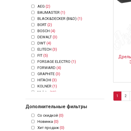
AEG
(2)
BAUMASTER
(1)
BLACK&DECKER (B&D)
(1)
BORT
(2)
BOSCH
(4)
DEWALT
(3)
DWT
(4)
ELITECH
(3)
FIT
(5)
Дрель
FORSAGE ELECTRO
(1)
FORWARD
(4)
GRAPHITE
(3)
HITACHI
(3)
KOLNER
(1)
Makita
(13)
1
2
MAX-PRO
(1)
METABO
(11)
Дополнительные фильтры
PATRIOT
(2)
Со скидкой
(0)
PRORAB
(6)
Новинка
(0)
RWS
(2)
Хит продаж
(0)
SKIL
(6)