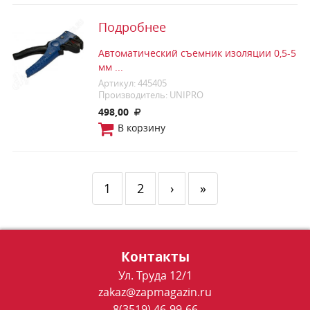
Подробнее
Автоматический съемник изоляции 0,5-5
мм ...
Артикул: 445405
Производитель: UNIPRO
498,00
В корзину
1
2
›
»
Контакты
Ул. Труда 12/1
zakaz@zapmagazin.ru
8(3519) 46-99-66