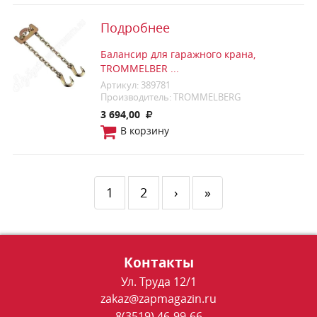
Подробнее
Балансир для гаражного крана,
TROMMELBER ...
Артикул: 389781
Производитель: TROMMELBERG
3 694,00
В корзину
1
2
›
»
Контакты
Ул. Труда 12/1
zakaz@zapmagazin.ru
8(3519) 46-99-66