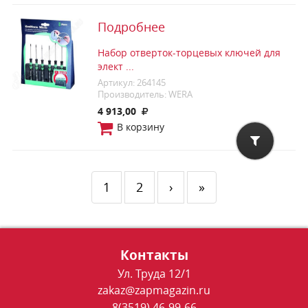
Подробнее
Набор отверток-торцевых ключей для
элект ...
Артикул: 264145
Производитель: WERA
4 913,00
В корзину
1
2
›
»
Контакты
Ул. Труда 12/1
zakaz@zapmagazin.ru
8(3519) 46-99-66