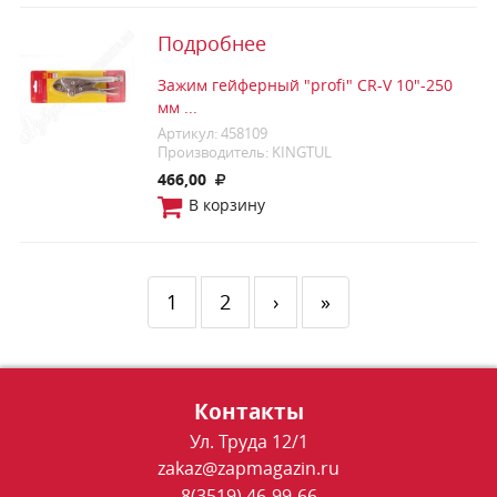
Подробнее
Зажим гейферный "profi" CR-V 10"-250
мм ...
Артикул: 458109
Производитель: KINGTUL
466,00
В корзину
1
2
›
»
Контакты
Ул. Труда 12/1
zakaz@zapmagazin.ru
8(3519) 46-99-66