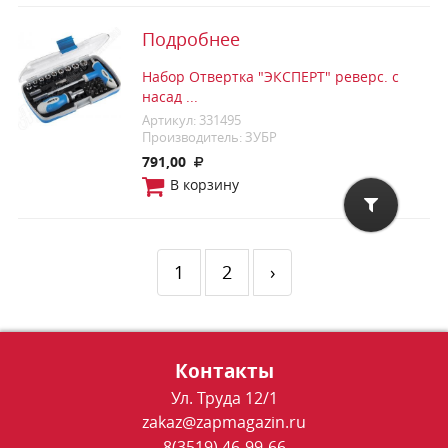
Подробнее
Набор Отвертка "ЭКСПЕРТ" реверс. с
насад ...
Артикул: 331495
Производитель: ЗУБР
791,00
В корзину
1
2
›
Контакты
Ул. Труда 12/1
zakaz@zapmagazin.ru
8(3519) 46-99-66