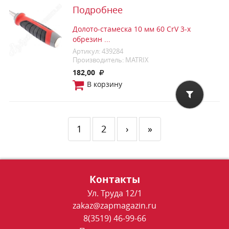
Подробнее
Долото-стамеска 10 мм 60 CrV 3-х
обрезин ...
Артикул: 439284
Производитель: MATRIX
182,00
В корзину
1
2
›
»
Контакты
Ул. Труда 12/1
zakaz@zapmagazin.ru
8(3519) 46-99-66