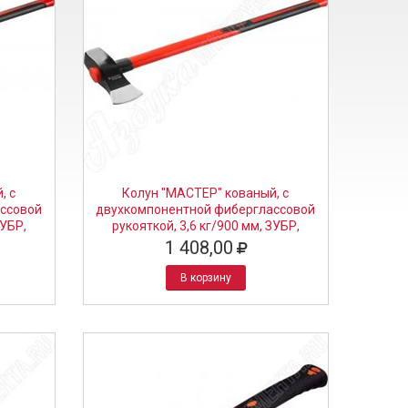
, с
Колун "МАСТЕР" кованый, с
ссовой
двухкомпонентной фиберглассовой
ЗУБР,
рукояткой, 3,6 кг/900 мм, ЗУБР,
20623-36
1 408,00
В корзину