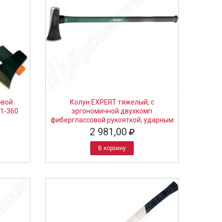
овой
Колун EXPERT тяжелый, с
1-360
эргономичной двухкомп
фиберглассовой рукояткой, ударным
обухом, длина 900мм, 2,7кг,
2 981,00
KRAFTOOL, 20657-27
В корзину