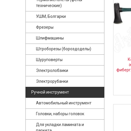
технические)
УШМ, Болгарки
Фрезеры
Шлифмашины
Штроборезы (бороздоделы)
К
Шуруповерты
фиберг
Электролобзики
об
Электрорубанки
Ручной инструмент
Автомобильный инструмент
Головки, наборы головок
Для укладки ламината и
паркета