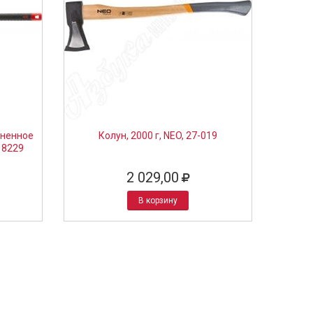
иненное
Колун, 2000 г, NEO, 27-019
18229
2 029,00
В корзину