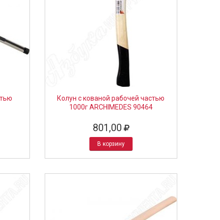
ятью
Колун с кованой рабочей частью
1000г ARCHIMEDES 90464
801,00
В корзину