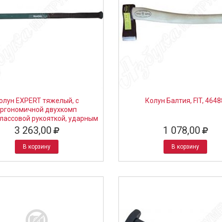
олун EXPERT тяжелый, с
Колун Балтия, FIT, 4648
эргономичной двухкомп
лассовой рукояткой, ударным
ухом, длина 900мм, 3,6кг,
3 263,00
1 078,00
KRAFTOOL, 20657-36
В корзину
В корзину