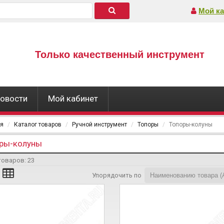
Мой ка
Только качественный инструмент
овости
Мой кабинет
ая
Каталог товаров
Ручной инструмент
Топоры
Топоры-колуны
ры-колуны
товаров:
23
Упорядочить по