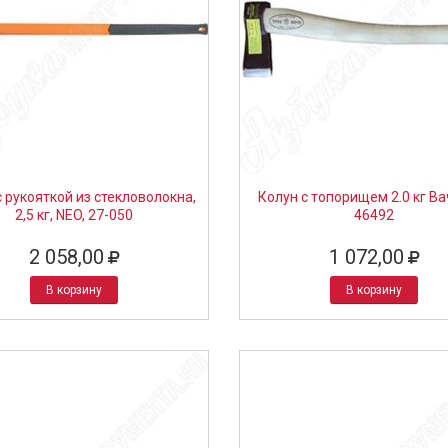
с рукояткой из стекловолокна,
Колун с топорищем 2.0 кг Вач
2,5 кг, NEO, 27-050
46492
2 058,00
1 072,00
В корзину
В корзину