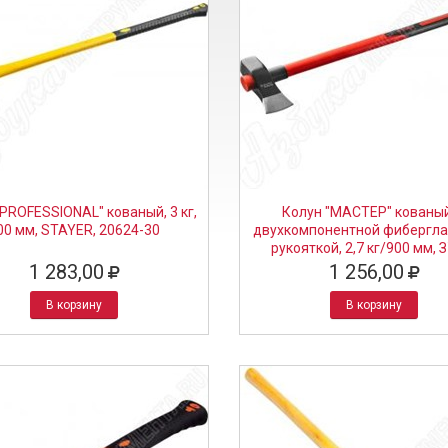
"PROFESSIONAL" кованый, 3 кг,
Колун "МАСТЕР" кованый
00 мм, STAYER, 20624-30
двухкомпонентной фибергла
рукояткой, 2,7 кг/900 мм, 
20623-27
1 283,00
1 256,00
В корзину
В корзину