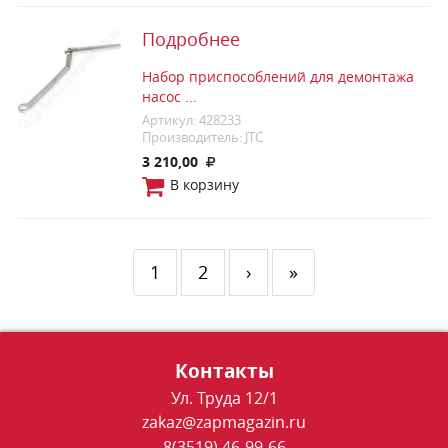
Подробнее
Набор приспособлений для демонтажа
насос ...
Артикул: 428233
Производитель: JTC
3 210,00
В корзину
1
2
›
»
Контакты
Ул. Труда 12/1
zakaz@zapmagazin.ru
8(3519) 46-99-66