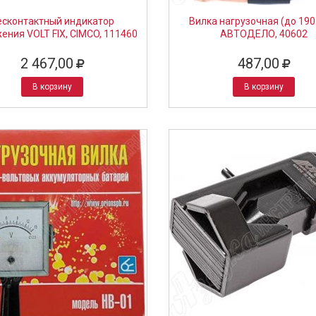
есконтактный индикатор
Вилка нагрузочная (до 190 
ения VOLT FIX, CIMCO, 111460
АВТОДЕЛО, 40602
2 467,00
487,00
В корзину
В корзину