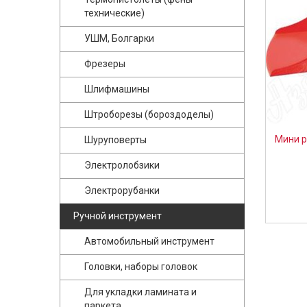
технические)
УШМ, Болгарки
Фрезеры
Шлифмашины
Штроборезы (бороздоделы)
Мини р
Шуруповерты
Электролобзики
Электрорубанки
Ручной инструмент
Автомобильный инструмент
Головки, наборы головок
Для укладки ламината и
паркета