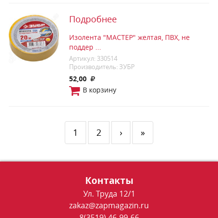
Подробнее
Изолента "МАСТЕР" желтая, ПВХ, не
поддер ...
Артикул: 330514
Производитель: ЗУБР
52,00
В корзину
1
2
›
»
Контакты
Ул. Труда 12/1
zakaz@zapmagazin.ru
8(3519) 46-99-66