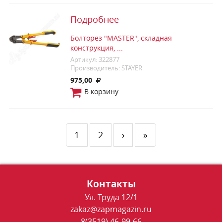
Подробнее
Болторез "MASTER", складная
конструкция, ...
Артикул: 322877
Производитель: STAYER
975,00
В корзину
1
2
›
»
Контакты
Ул. Труда 12/1
zakaz@zapmagazin.ru
8(3519) 46-99-66