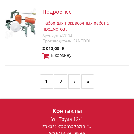
Подробнее
Набор для покрасочных работ 5
предметов ...
Артикул: 460104
Производитель: SANTOOL
2 015,00
В корзину
1
2
›
»
Контакты
Ул. Труда 12/1
zakaz@zapmagazin.ru
8(3519) 46-99-66