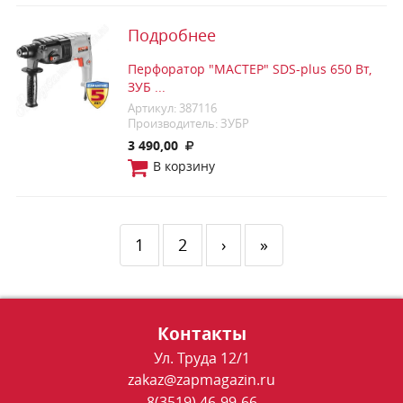
Подробнее
Перфоратор "МАСТЕР" SDS-plus 650 Вт,
ЗУБ ...
Артикул: 387116
Производитель: ЗУБР
3 490,00
В корзину
1
2
›
»
Контакты
Ул. Труда 12/1
zakaz@zapmagazin.ru
8(3519) 46-99-66