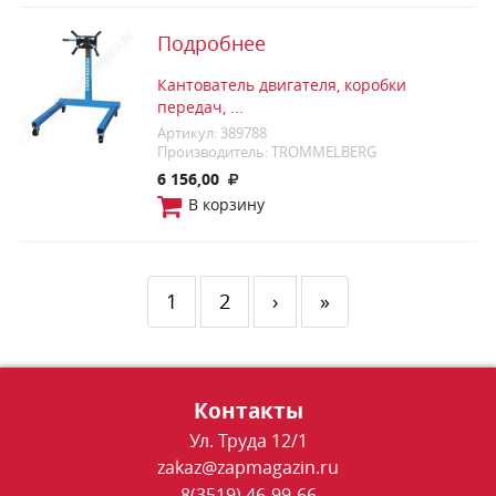
Подробнее
Кантователь двигателя, коробки
передач, ...
Артикул: 389788
Производитель: TROMMELBERG
6 156,00
В корзину
1
2
›
»
Контакты
Ул. Труда 12/1
zakaz@zapmagazin.ru
8(3519) 46-99-66