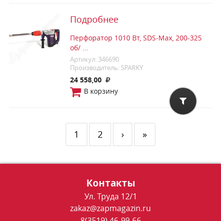
Подробнее
Перфоратор 1010 Вт, SDS-Max, 200-325
об/ ...
Артикул: 346690
Производитель: SPARKY
24 558,00
В корзину
1
2
›
»
Контакты
Ул. Труда 12/1
zakaz@zapmagazin.ru
8(3519) 46-99-66