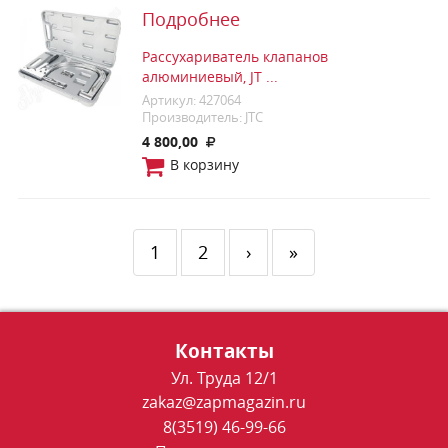
Подробнее
Рассухариватель клапанов
алюминиевый, JT ...
Артикул: 427064
Производитель: JTC
4 800,00
В корзину
1
2
›
»
Контакты
Ул. Труда 12/1
zakaz@zapmagazin.ru
8(3519) 46-99-66