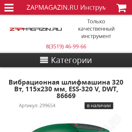
ZAPMAGAZIN.RU Инструменты
Только
качественный
инструмент
8(3519) 46-99-66
Категории
Вибрационная шлифмашина 320
Вт, 115x230 мм, ESS-320 V, DWT,
86669
Артикул:
299654
в наличии