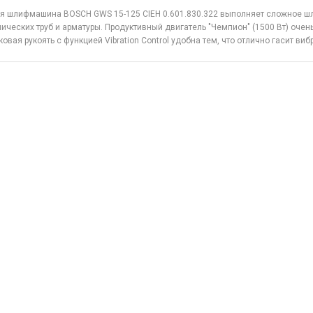
я шлифмашина BOSCH GWS 15-125 CIEH 0.601.830.322 выполняет сложное шли
ических труб и арматуры. Продуктивный двигатель "Чемпион" (1500 Вт) оч
ковая рукоять с функцией Vibration Control удобна тем, что отлично гасит виб