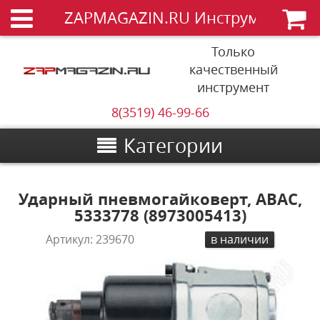
ZAPMAGAZIN.RU Инструменты
Только
качественный
инструмент
8(3519) 46-99-66
Категории
Ударный пневмогайковерт, ABAC,
5333778 (8973005413)
Артикул:
239670
в наличии