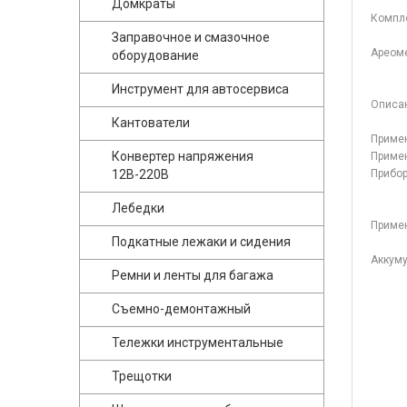
Домкраты
Компл
Заправочное и смазочное
Ареоме
оборудование
Инструмент для автосервиса
Описа
Кантователи
Примен
Конвертер напряжения
Примен
12В-220В
Прибор
Лебедки
Приме
Подкатные лежаки и сидения
Аккуму
Ремни и ленты для багажа
Съемно-демонтажный
Тележки инструментальные
Трещотки