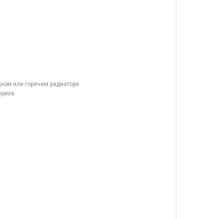
ном или горячем радиаторе.
фриза.