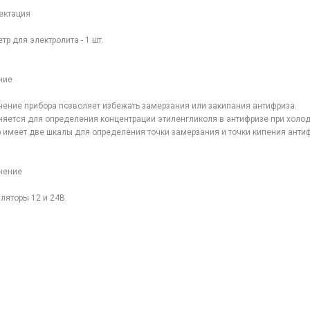
ектация
тр для электролита - 1 шт.
ние
ение прибора позволяет избежать замерзания или закипания антифриза.
яется для определения концентрации этиленгликоля в антифризе при холод
 имеет две шкалы для определения точки замерзания и точки кипения анти
нение
ляторы 12 и 24В.