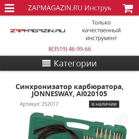
ZAPMAGAZIN.RU Инструменты
Только
качественный
инструмент
8(3519) 46-99-66
Категории
Синхронизатор карбюратора,
JONNESWAY, AI020105
Артикул:
252017
в наличии