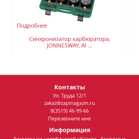
Подробнее
Синхронизатор карбюратора,
JONNESWAY, AI ...
Контакты
Ул. Труда 12/1
zakaz@zapmagazin.ru
8(3519) 46-99-66
Перезвоните мне
Информация