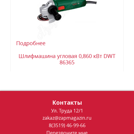
Подробнее
Шлифмашина угловая 0,860 кВт DWT
86365
Контакты
Ул. Труда 12/1
zakaz@zapmagazin.ru
8(3519) 46-99-66
Перезвоните мне