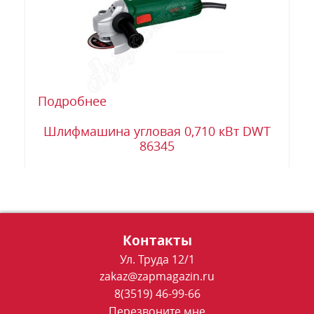
Подробнее
Шлифмашина угловая 0,710 кВт DWT
86345
Контакты
Ул. Труда 12/1
zakaz@zapmagazin.ru
8(3519) 46-99-66
Перезвоните мне