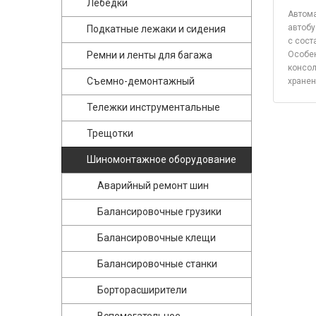
Лебедки
Автома
автобу
Подкатные лежаки и сидения
с сост
Ремни и ленты для багажа
Особен
консол
Съемно-демонтажный
хранен
Тележки инструментальные
Трещотки
Шиномонтажное оборудование
Аварийный ремонт шин
Балансировочные грузики
Балансировочные клещи
Балансировочные станки
Борторасширители