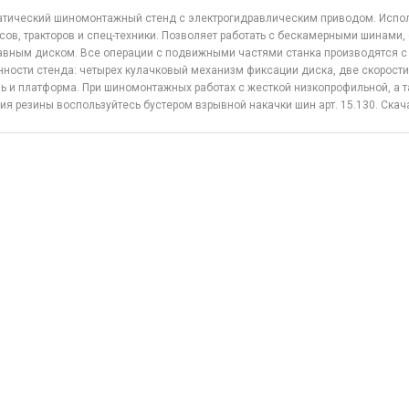
тический шиномонтажный стенд с электрогидравлическим приводом. Испол
сов, тракторов и спец-техники. Позволяет работать с бескамерными шинами, 
авным диском. Все операции с подвижными частями станка производятся с
ности стенда: четырех кулачковый механизм фиксации диска, две скорост
ь и платформа. При шиномонтажных работах с жесткой низкопрофильной, а т
ия резины воспользуйтесь бустером взрывной накачки шин арт. 15.130. Ска