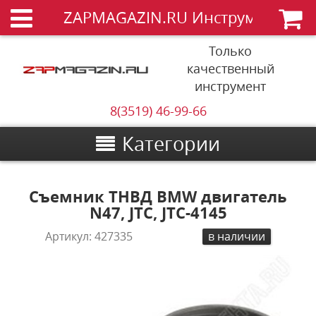
ZAPMAGAZIN.RU Инструменты
Только
качественный
инструмент
8(3519) 46-99-66
Категории
Съемник ТНВД BMW двигатель
N47, JTC, JTC-4145
Артикул:
427335
в наличии