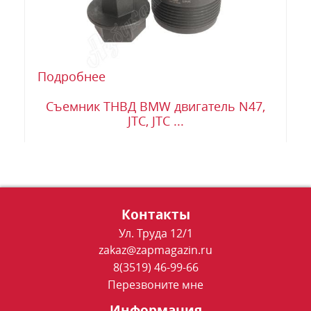
Подробнее
Съемник ТНВД BMW двигатель N47,
JTC, JTC ...
Контакты
Ул. Труда 12/1
zakaz@zapmagazin.ru
8(3519) 46-99-66
Перезвоните мне
Информация