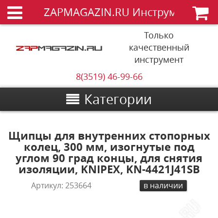
ZAPMAGAZIN.RU Инструменты
Только
качественный
инструмент
8(3519) 46-99-66
Категории
Щипцы для внутренних стопорных
колец, 300 мм, изогнутые под
углом 90 град концы, для снятия
изоляции, KNIPEX, KN-4421J41SB
Артикул:
253664
в наличии