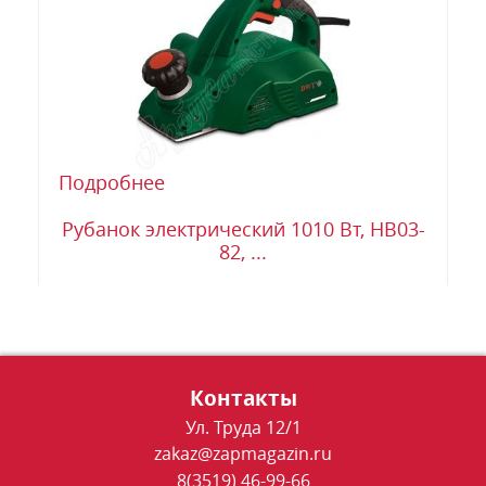
Подробнее
Рубанок электрический 1010 Вт, HB03-
82, ...
Контакты
Ул. Труда 12/1
zakaz@zapmagazin.ru
8(3519) 46-99-66