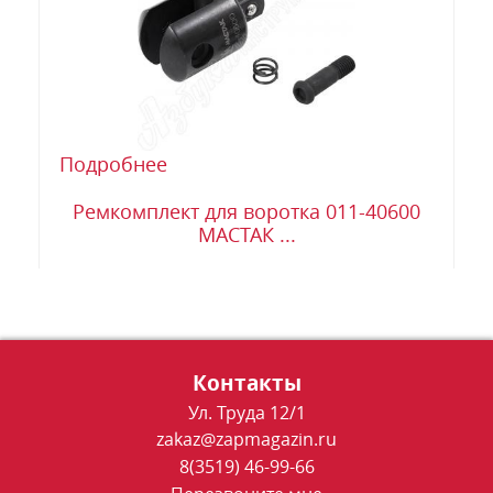
Подробнее
Ремкомплект для воротка 011-40600
МАСТАК ...
Контакты
Ул. Труда 12/1
zakaz@zapmagazin.ru
8(3519) 46-99-66