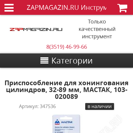
ZAPMAGAZIN.RU Инструменты
Только
качественный
инструмент
8(3519) 46-99-66
Категории
Приспособление для хонингования
цилиндров, 32-89 мм, МАСТАК, 103-
020089
Артикул:
347536
в наличии