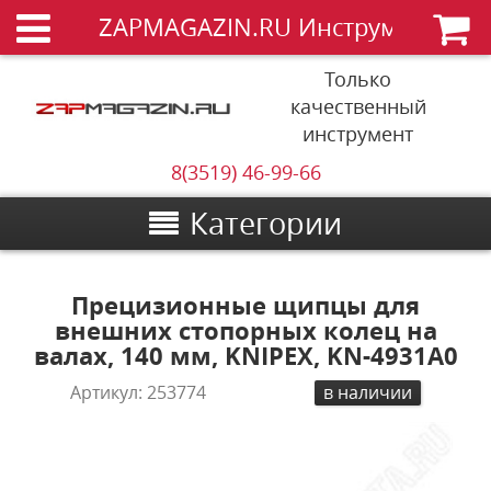
ZAPMAGAZIN.RU Инструменты
Только
качественный
инструмент
8(3519) 46-99-66
Категории
Прецизионные щипцы для
внешних стопорных колец на
валах, 140 мм, KNIPEX, KN-4931A0
Артикул:
253774
в наличии