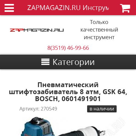
ZAPMAGAZIN.RU Инструменты
Только
качественный
инструмент
8(3519) 46-99-66
Категории
Пневматический
штифтозабиватель 8 атм, GSK 64,
BOSCH, 0601491901
Артикул:
270549
в наличии