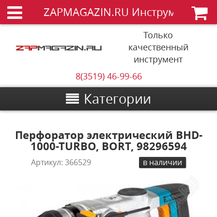
ZAPMAGAZIN.RU Инструменты
Только
качественный
инструмент
8(3519) 46-99-66
Категории
Перфоратор электрический BHD-
1000-TURBO, BORT, 98296594
Артикул:
366529
в наличии