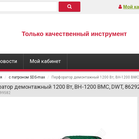
Мой ка
Только качественный инструмент
овости
Мой кабинет
ая
с патроном SDS-max
Перфоратор демонтажный 1200 Вт, BH-1200 BMC
атор демонтажный 1200 Вт, BH-1200 BMC, DWT, 8629
299582