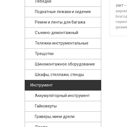
Лебедки
DWT
— 
широки
Подкатные лежаки и сидения
Благод
Ремни и ленты для багажа
перекл
руками
Съемно-демонтажный
Тележки инструментальные
Трещотки
Шиномонтажное оборудование
Шкафы, стеллажи, стенды
Инструмент
Аккумуляторный инструмент
Гайковерты
Граверы, мини дрели