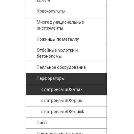
Дрели
Краскопульты
Многофункциональные
инструменты
Ножницы по металлу
Отбойные молотки и
бетоноломы
Паяльное оборудование
Перфораторы
с патроном SDS-max
с патроном SDS-plus
с патроном SDS-quick
Пилы
Пистолеты монтажные