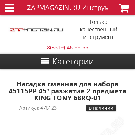
ZAPMAGAZIN.RU Инструменты
Только
качественный
инструмент
8(3519) 46-99-66
Категории
Насадка сменная для набора
45115PP 45° разжатие 2 предмета
KING TONY 68RQ-01
Артикул:
476123
в наличии