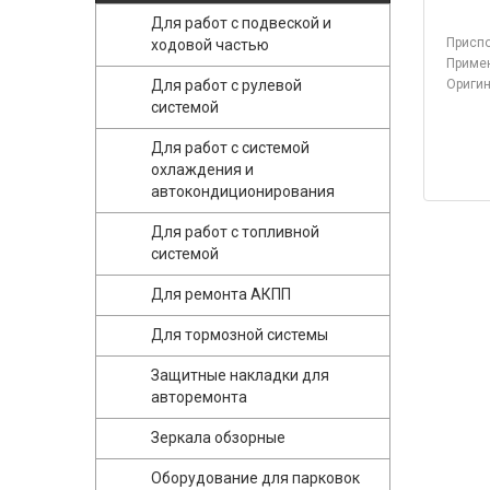
Для работ с подвеской и
Приспо
ходовой частью
Примен
Для работ с рулевой
Оригин
системой
Для работ с системой
охлаждения и
автокондиционирования
Для работ с топливной
системой
Для ремонта АКПП
Для тормозной системы
Защитные накладки для
авторемонта
Зеркала обзорные
Оборудование для парковок