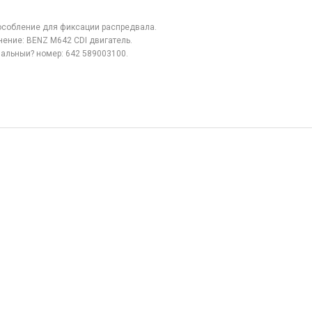
собление для фиксации распредвала.
ение: BENZ M642 CDI двигатель.
альныи? номер: 642 589003100.