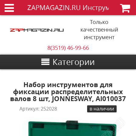
ZAPMAGAZIN.RU Инструменты
Только
качественный
инструмент
8(3519) 46-99-66
Категории
Набор инструментов для
фиксации распределительных
валов 8 шт, JONNESWAY, AI010037
Артикул:
252028
в наличии