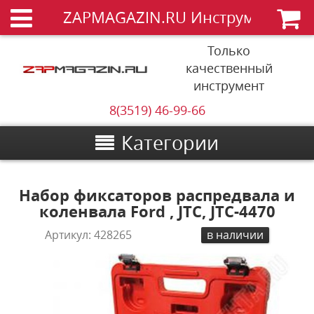
ZAPMAGAZIN.RU Инструменты
Только
качественный
инструмент
8(3519) 46-99-66
Категории
Набор фиксаторов распредвала и
коленвала Ford , JTC, JTC-4470
Артикул:
428265
в наличии