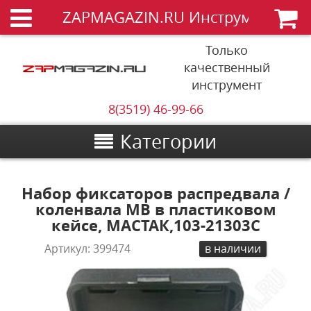
ZAPMAGAZIN.RU Инструменты
Только
качественный
инструмент
8(3519) 46-99-66
Категории
Набор фиксаторов распредвала /
коленвала MB в пластиковом
кейсе, МАСТАК,103-21303C
Артикул:
399474
в наличии