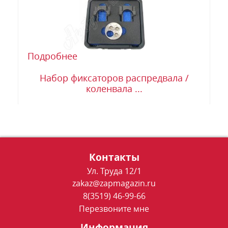
Подробнее
Набор фиксаторов распредвала /
коленвала ...
Контакты
Ул. Труда 12/1
zakaz@zapmagazin.ru
8(3519) 46-99-66
Перезвоните мне
Информация