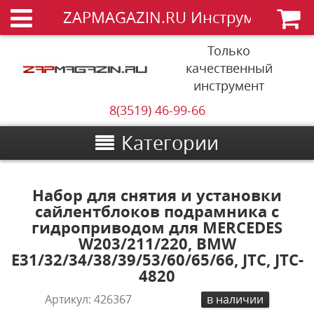
ZAPMAGAZIN.RU Инструменты
Только
качественный
инструмент
8(3519) 46-99-66
Категории
Набор для снятия и установки
сайлентблоков подрамника с
гидроприводом для MERCEDES
W203/211/220, BMW
E31/32/34/38/39/53/60/65/66, JTC, JTC-
4820
Артикул:
426367
в наличии