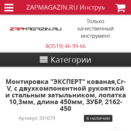
ZAPMAGAZIN.RU Инструменты
Только
качественный
инструмент
8(3519) 46-99-66
Категории
Монтировка "ЭКСПЕРТ" кованая,Cr-
V, c двухкомпонентной рукояткой
и стальным затыльником, лопатка
10,3мм, длина 450мм, ЗУБР, 2162-
450
Артикул:
331079
в наличии