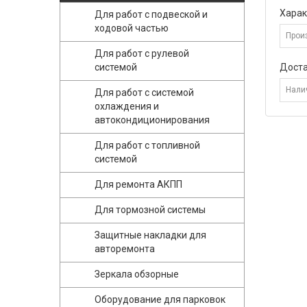
Харак
Для работ с подвеской и
ходовой частью
Прои
Для работ с рулевой
системой
Дост
Нали
Для работ с системой
охлаждения и
автокондиционирования
Для работ с топливной
системой
Для ремонта АКПП
Для тормозной системы
Защитные накладки для
авторемонта
Зеркала обзорные
Оборудование для парковок