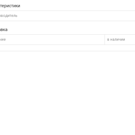
теристики
зводитель
авка
чие
в наличии