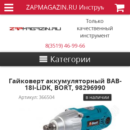
ZAPMAGAZIN.RU Инструменты
Только
качественный
инструмент
8(3519) 46-99-66
Категории
Гайковерт аккумуляторный BAB-
18I-LiDK, BORT, 98296990
Артикул:
366504
в наличии