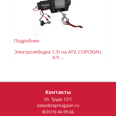
Подробнее
Электролебедка 1,3т на ATV, СОРОКИН,
4.9 ...
Контакты
Ул. Труда 12/1
zakaz@zapmagazin.ru
8(3519) 46-99-66