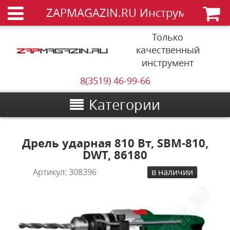
ZAPMAGAZIN.RU Инструменты
Только
качественный
инструмент
8(3519) 46-99-66
Категории
Дрель ударная 810 Вт, SBM-810,
DWT, 86180
Артикул:
308396
в наличии