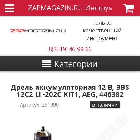
ZAPMAGAZIN.RU Инструменты
Только
качественный
инструмент
8(3519) 46-99-66
Категории
Дрель аккумуляторная 12 В, BBS
12C2 LI -202C KIT1, AEG, 446382
Артикул:
291090
в наличии