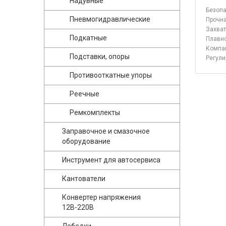
Надувные
Безопа
Пневмогидравлические
Прочна
Захват
Подкатные
Плавно
Компак
Подставки, опоры
Регули
Противооткатные упоры
Реечные
Ремкомплекты
Заправочное и смазочное
оборудование
Инструмент для автосервиса
Кантователи
Конвертер напряжения
12В-220В