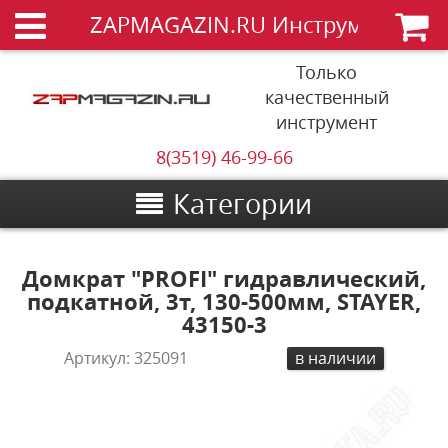
ZAPMAGAZIN.RU Инструменты
Только
качественный
инструмент
8(3519) 46-99-66
Категории
Домкрат "PROFI" гидравлический,
подкатной, 3т, 130-500мм, STAYER,
43150-3
Артикул:
325091
в наличии